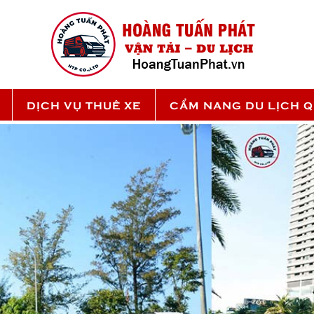
DỊCH VỤ THUÊ XE
CẨM NANG DU LỊCH 