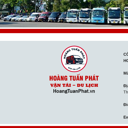
C
H
Mã
Đị
Th
Đi
Em