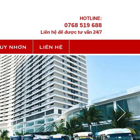
HOTLINE:
0768 519 688
Liên hệ để được tư vấn 24/7
QUY NHƠN
LIÊN HỆ