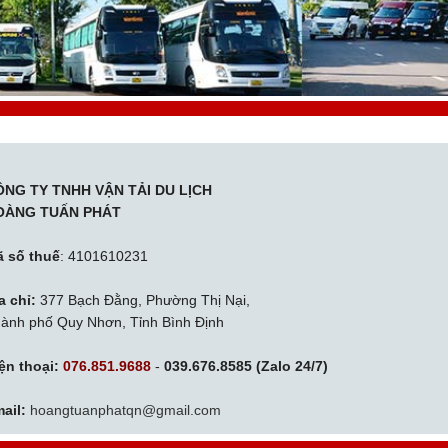
ÔNG TY TNHH VẬN TẢI DU LỊCH
OÀNG TUẤN PHÁT
 số thuế
: 4101610231
a chỉ:
377 Bạch Đằng, Phường Thị Nại,
ành phố Quy Nhơn, Tỉnh Bình Định
ện thoại:
076.851.9688
-
039.676.8585 (Zalo 24/7)
ail:
hoangtuanphatqn@gmail.com